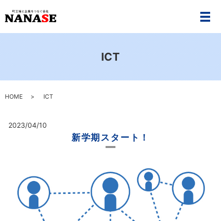
メ
ICT
HOME
ICT
2023/04/10
新学期スタート！