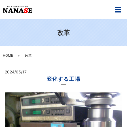
メ
改革
HOME
改革
2024/05/17
変化する工場