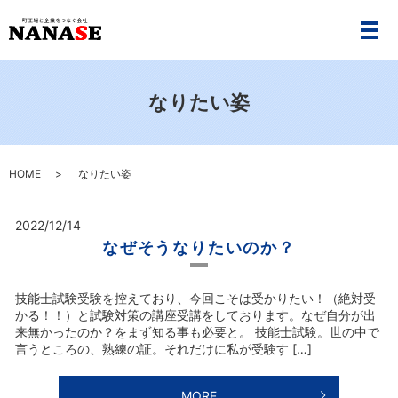
メ
なりたい姿
HOME
なりたい姿
2022/12/14
なぜそうなりたいのか？
技能士試験受験を控えており、今回こそは受かりたい！（絶対受
かる！！）と試験対策の講座受講をしております。なぜ自分が出
来無かったのか？をまず知る事も必要と。 技能士試験。世の中で
言うところの、熟練の証。それだけに私が受験す […]
MORE