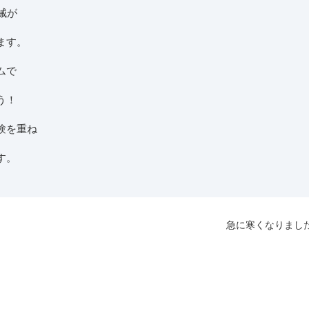
械が
ます。
ムで
う！
験を重ね
す。
急に寒くなりまし