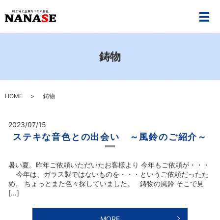
メ
鋳物
HOME
鋳物
2023/07/15
ステキな音色との出会い ～風鈴のご紹介～
暑い夏。昨年ご依頼いただいたお客様より 今年もご依頼が・・・
今年は、ガラス製ではないものを・・・というご依頼だったた
め、 ちょっとまた色々探していました。 鋳物の風鈴 そこで見
[…]
MORE