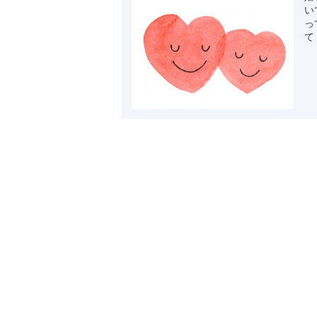
い
っ
て