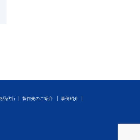
！
納品代行
製作先のご紹介
事例紹介