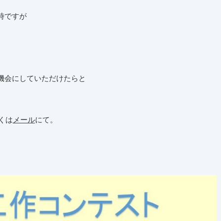
時ですが
機会にしていただけたらと
くは
メール
にて。