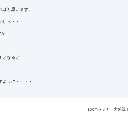
ればと思います。
かしら・・・
すが
！となると
すように・・・・
zoomセミナー大盛況