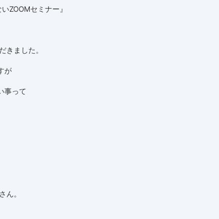
いZOOMセミナー』
ただきました。
すが
い事って
kさん。