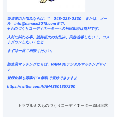
製造業のお悩みならば、℡ 048-228-0330 または、
メー
ル
info@nanase2018.comまで。
※ものづくりコーディネーターへの初回相談は無料です。
人材に関わる事、販路拡大のお悩み、業務改善したい！、コス
トダウンしたい！など
まずは一度ご相談ください。
製造業マッチングならば、
NANASEデジタルマッチングサイ
ト
登録企業も募集中!※無料で登録できますよ
https://twitter.com/NANASE01857260
トラブル
ミス
ものづくりコーディネーター
原因
追求