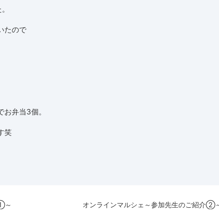
た。
いたので
でお弁当3個。
す笑
①～
オンラインマルシェ～参加先生のご紹介②