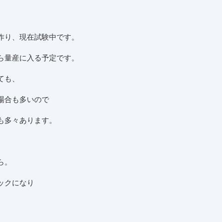
作り、現在試験中です。
ら量産に入る予定です。
ても、
場合も多いので
も多々あります。
ら。
ックになり